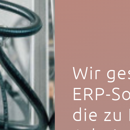
Wir ge
ERP-So
die zu 