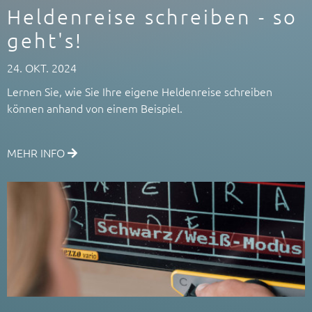
Heldenreise schreiben - so
geht's!
24. OKT. 2024
Lernen Sie, wie Sie Ihre eigene Heldenreise schreiben
können anhand von einem Beispiel.
MEHR INFO