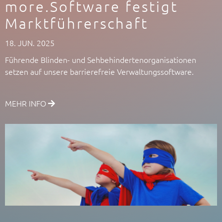
more.Software festigt
Marktführerschaft
18. JUN. 2025
Führende Blinden- und Sehbehindertenorganisationen
setzen auf unsere barrierefreie Verwaltungssoftware.
MEHR INFO